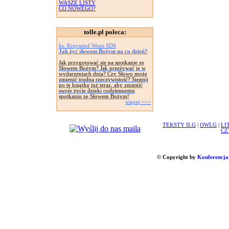
WASZE LISTY
CO NOWEGO?
tolle.pl poleca:
ks. Krzysztof Wons SDS
Jak żyć słowem Bożym na co dzień?
Jak przygotować się na spotkanie ze
Słowem Bożym? Jak przeżywać je w
wydarzeniach dnia? Czy Słowo może
zmienić trudną rzeczywistość? Sięgnij
po tę książkę już teraz, aby zmienić
swoje życie dzięki codziennemu
spotkaniu ze Słowem Bożym!
więcej >>>
TEKSTY ILG
|
OWLG
|
LI
CZ
© Copyright by
Konferencja 