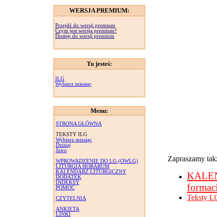
WERSJA PREMIUM:
Przejdź do wersji premium
Czym jest wersja premium?
Dostęp do wersji premium
Tu jesteś:
ILG
Wybierz miesiąc
Menu:
STRONA GŁÓWNA
TEKSTY ILG
Wybierz miesiąc
Dzisiaj
Jutro
Zapraszamy takż
WPROWADZENIE DO LG (OWLG)
LITURGIA HORARUM
KALENDARZ LITURGICZNY
KALE
DODATEK
INDEKSY
formac
POMOC
Teksty L
CZYTELNIA
ANKIETA
LINKI