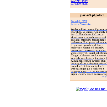
WASZE LISTY
CO NOWEGO?
gloria24.pl poleca:
Benedykt XVI
Jezus z Nazaretu
Wydanie ilustrowane. Oprawa tw
obwolutą. W książce wspaniały t
książki Benedykta XVI został
zilustrowany najwybitniejszymi
dziełami mistrzów zachodniego
malarstwa. Począwszy od miniat
średniowiecznych kodeksach i
malowideł Giotta, od artystów
renesansu i baroku aż po malarz
współczesnych, takich jak Rouau
Chagall i Matisse, sztuka zawsze
zmagała się z historią i postacią 
Album ten oferuje swoisty szlak
ikonograficzny biegnący równol
do pełnego tekstu papieskiego,
wzbogacający go o niektóre z
najpiękniejszych dzieł stworzon
ciągu wieków przez mistrzów pę
więc