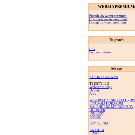
WERSJA PREMIUM
Przejdź do wersji premium
Czym jest wersja premium?
Dostęp do wersji premium
Tu jesteś:
ILG
Wybierz miesiąc
Menu:
STRONA GŁÓWNA
TEKSTY ILG
Wybierz miesiąc
Dzisiaj
Jutro
WPROWADZENIE DO LG (OW
LITURGIA HORARUM
KALENDARZ LITURGICZNY
DODATEK
INDEKSY
POMOC
CZYTELNIA
ANKIETA
LINKI