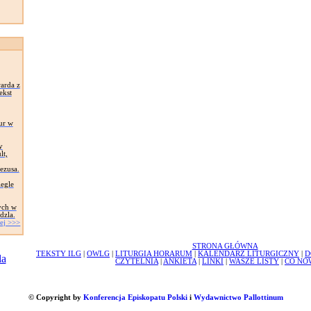
arda z
ekst
ur w
y
lt,
Jezusa.
egle
ych w
dzla.
ej >>>
STRONA GŁÓWNA
TEKSTY ILG
|
OWLG
|
LITURGIA HORARUM
|
KALENDARZ LITURGICZNY
|
D
CZYTELNIA
|
ANKIETA
|
LINKI
|
WASZE LISTY
|
CO NO
© Copyright by
Konferencja Episkopatu Polski
i
Wydawnictwo Pallottinum