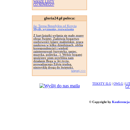
WASZE LISTY
CO NOWEGO?
gloria24.pl poleca:
św. Teresa Benedykta od Krzyża
Myśli, wyznania, rozważania
Z kart książki wyłania się mało znany
obraz Świętej. Zadziwia bogactwo
osobowości (plany małżeńskie, praca
naukowa w kilku dziedzinach, obfita
korespondencja) i wielość
zainteresowań (turystyka, taniec,
muzyka, polityka...). Wybór bogatej
spuścizny pism przybliża nam
działanie Boga w Jej życiu,
prowadzącego Edytę trudną,
niezwykłą drogą do świętości.
więcej >>>
TEKSTY ILG
|
OWLG
|
LI
CZ
© Copyright by
Konferencja 