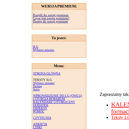
WERSJA PREMIUM:
Przejdź do wersji premium
Czym jest wersja premium?
Dostęp do wersji premium
Tu jesteś:
ILG
Wybierz miesiąc
Menu:
STRONA GŁÓWNA
TEKSTY ILG
Wybierz miesiąc
Dzisiaj
Jutro
Zapraszamy takż
WPROWADZENIE DO LG (OWLG)
LITURGIA HORARUM
KALENDARZ LITURGICZNY
KALE
DODATEK
INDEKSY
formac
POMOC
Teksty L
CZYTELNIA
ANKIETA
LINKI