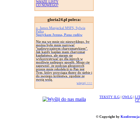
WASZE LISTY
CO NOWEGO?
gloria24.pl poleca:
o. James Manjackal MSFS, Sylwia
Palka
Spotykam Jezusa, Pana cudów
Nie ma we mnie nic niezwykłego, by
można było mnie nazywać
"nadzwyczajnym charyzmatykiem".
Jak każdy kapłan mam charyzmat
kapłaństwa, ale staram się
wykorzystywać go dla innych w
możliwie najlepszy sposób. Mogę cię
zapewnić, że podczas głoszonych
przeze mnie rekolekcji to Pan jest
Tym, który przyciąga tłumy do siebie i
do swojego królestwa, zgodnie ze
swoją wolą.
więcej >>>
TEKSTY ILG
|
OWLG
|
LI
CZ
© Copyright by
Konferencja 