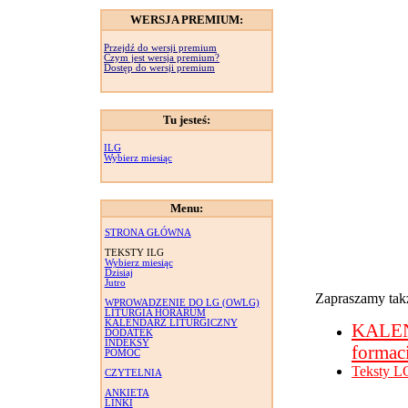
WERSJA PREMIUM:
Przejdź do wersji premium
Czym jest wersja premium?
Dostęp do wersji premium
Tu jesteś:
ILG
Wybierz miesiąc
Menu:
STRONA GŁÓWNA
TEKSTY ILG
Wybierz miesiąc
Dzisiaj
Jutro
Zapraszamy takż
WPROWADZENIE DO LG (OWLG)
LITURGIA HORARUM
KALENDARZ LITURGICZNY
KALE
DODATEK
INDEKSY
formac
POMOC
Teksty L
CZYTELNIA
ANKIETA
LINKI