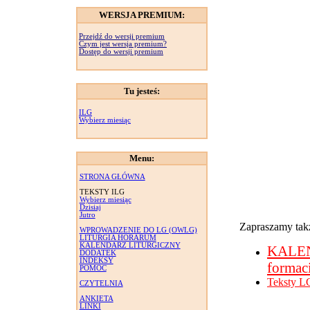
WERSJA PREMIUM:
Przejdź do wersji premium
Czym jest wersja premium?
Dostęp do wersji premium
Tu jesteś:
ILG
Wybierz miesiąc
Menu:
STRONA GŁÓWNA
TEKSTY ILG
Wybierz miesiąc
Dzisiaj
Jutro
Zapraszamy takż
WPROWADZENIE DO LG (OWLG)
LITURGIA HORARUM
KALENDARZ LITURGICZNY
KALE
DODATEK
INDEKSY
formac
POMOC
Teksty L
CZYTELNIA
ANKIETA
LINKI