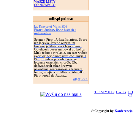
WASZE LISTY
CO NOWEGO?
tolle.pl poleca:
ks. Krzysztof Wons SDS
Piotr i Judasz. Dwie historie i
miłosierdzie
Szymon Piotr i Judasz Iskariota. Sporo
ich łączyło. Przede wszystkim
fascynacja Mistrzem i Jego miłość.
Obydwóch Jezus umiłował do końca.
Mieli jedno powołanie, ten sam wybór
życiowy, wspólnotę uczniów i misję. I
Piotr, i Judasz posiadali władzę
leczenia wszelkich chorób. Obaj
doświadczyli także kryzysu
powołania, rozczarowania Jezusem,
buntu, odejścia od Mistrza. Ale tylko
Piotr wrócił do Jezusa...
więcej >>>
TEKSTY ILG
|
OWLG
|
LI
CZ
© Copyright by
Konferencja 