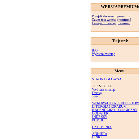
WERSJA PREMIUM
Przejdź do wersji premium
Czym jest wersja premium?
Dostęp do wersji premium
Tu jesteś:
ILG
Wybierz miesiąc
Menu:
STRONA GŁÓWNA
TEKSTY ILG
Wybierz miesiąc
Dzisiaj
Jutro
WPROWADZENIE DO LG (OW
LITURGIA HORARUM
KALENDARZ LITURGICZNY
DODATEK
INDEKSY
POMOC
CZYTELNIA
ANKIETA
LINKI