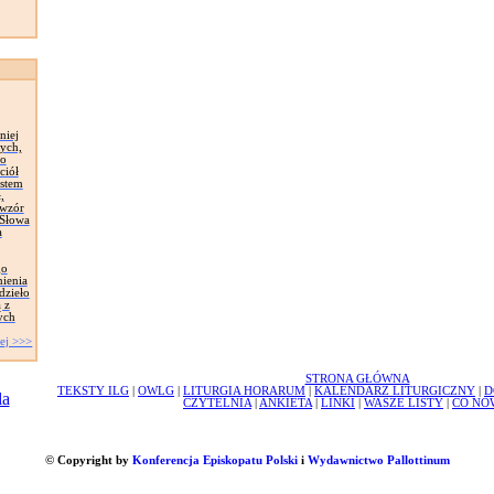
niej
ych,
zo
ciół
astem
,
 wzór
 Słowa
a
go
mienia
dzieło
 z
ych
ej >>>
STRONA GŁÓWNA
TEKSTY ILG
|
OWLG
|
LITURGIA HORARUM
|
KALENDARZ LITURGICZNY
|
D
CZYTELNIA
|
ANKIETA
|
LINKI
|
WASZE LISTY
|
CO NO
© Copyright by
Konferencja Episkopatu Polski
i
Wydawnictwo Pallottinum