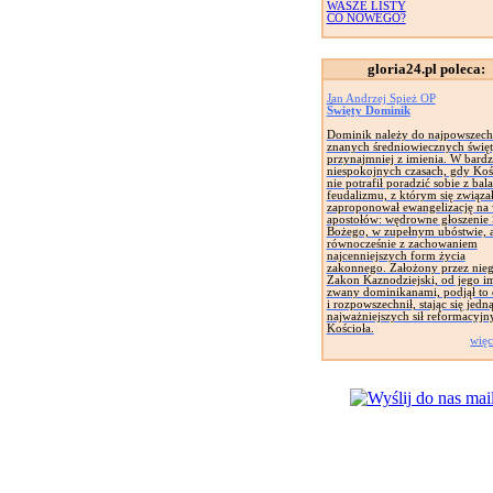
WASZE LISTY
CO NOWEGO?
gloria24.pl poleca:
Jan Andrzej Spież OP
Święty Dominik
Dominik należy do najpowszech
znanych średniowiecznych święt
przynajmniej z imienia. W bard
niespokojnych czasach, gdy Koś
nie potrafił poradzić sobie z bal
feudalizmu, z którym się związał
zaproponował ewangelizację na
apostołów: wędrowne głoszenie
Bożego, w zupełnym ubóstwie, 
równocześnie z zachowaniem
najcenniejszych form życia
zakonnego. Założony przez nie
Zakon Kaznodziejski, od jego i
zwany dominikanami, podjął to 
i rozpowszechnił, stając się jedną
najważniejszych sił reformacyjn
Kościoła.
więc