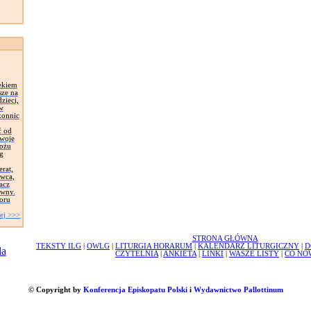
ekiem
sze na
zieci,
 w
konnic
ć od
Swoje
łożu
g
erat,
awca,
acz
ywny.
oru
ej >>>
STRONA GŁÓWNA
TEKSTY ILG
|
OWLG
|
LITURGIA HORARUM
|
KALENDARZ LITURGICZNY
|
D
CZYTELNIA
|
ANKIETA
|
LINKI
|
WASZE LISTY
|
CO NO
© Copyright by
Konferencja Episkopatu Polski
i
Wydawnictwo Pallottinum