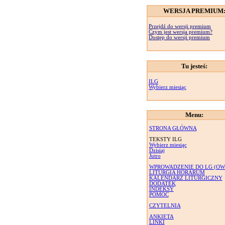
WERSJA PREMIUM
Przejdź do wersji premium
Czym jest wersja premium?
Dostęp do wersji premium
Tu jesteś:
ILG
Wybierz miesiąc
Menu:
STRONA GŁÓWNA
TEKSTY ILG
Wybierz miesiąc
Dzisiaj
Jutro
WPROWADZENIE DO LG (OW
LITURGIA HORARUM
KALENDARZ LITURGICZNY
DODATEK
INDEKSY
POMOC
CZYTELNIA
ANKIETA
LINKI