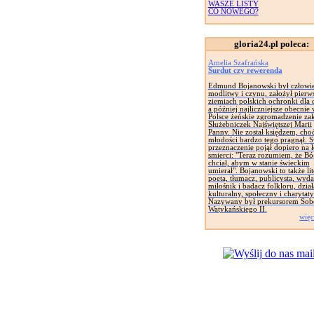
WASZE LISTY
CO NOWEGO?
gloria24.pl poleca:
Amelia Szafrańska
Surdut czy rewerenda
Edmund Bojanowski był człowi
modlitwy i czynu, założył pierw
ziemiach polskich ochronki dla d
a później najliczniejsze obecnie
Polsce żeńskie zgromadzenie za
Służebniczek Najświętszej Marii
Panny. Nie został księdzem, cho
młodości bardzo tego pragnął. 
przeznaczenie pojął dopiero na 
smierci: "Teraz rozumiem, że Bó
chciał, abym w stanie świeckim
umierał". Bojanowski to także lit
poeta, tłumacz, publicysta, wyd
miłośnik i badacz folkloru, dział
kulturalny, społeczny i charytat
Nazywany był prekursorem Sob
Watykańskiego II.
więc