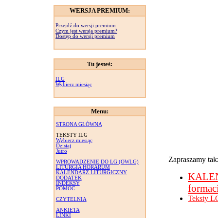
WERSJA PREMIUM:
Przejdź do wersji premium
Czym jest wersja premium?
Dostęp do wersji premium
Tu jesteś:
ILG
Wybierz miesiąc
Menu:
STRONA GŁÓWNA
TEKSTY ILG
Wybierz miesiąc
Dzisiaj
Jutro
Zapraszamy takż
WPROWADZENIE DO LG (OWLG)
LITURGIA HORARUM
KALENDARZ LITURGICZNY
KALE
DODATEK
INDEKSY
formac
POMOC
Teksty L
CZYTELNIA
ANKIETA
LINKI