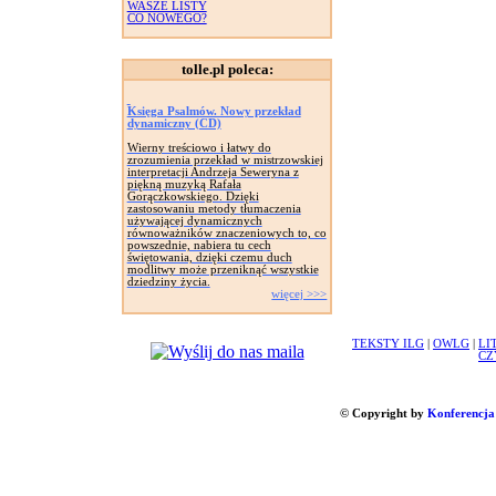
WASZE LISTY
CO NOWEGO?
tolle.pl poleca:
Księga Psalmów. Nowy przekład
dynamiczny (CD)
Wierny treściowo i łatwy do
zrozumienia przekład w mistrzowskiej
interpretacji Andrzeja Seweryna z
piękną muzyką Rafała
Gorączkowskiego. Dzięki
zastosowaniu metody tłumaczenia
używającej dynamicznych
równoważników znaczeniowych to, co
powszednie, nabiera tu cech
świętowania, dzięki czemu duch
modlitwy może przeniknąć wszystkie
dziedziny życia.
więcej >>>
TEKSTY ILG
|
OWLG
|
LI
CZ
© Copyright by
Konferencja 