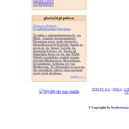
WASZE LISTY
CO NOWEGO?
gloria24.pl poleca:
Tomasz a Kempis
O naśladowaniu Chrystusa
To jedna z najpopularniejszych - po
Biblii - książek chrześcijańskich.
Doceniana przez wielu świętych i
błogosławionych Kościoła. Sięgali po
nią m.in. św. Ignacy Loyola, św.
Josemaria Escriva, św. Teresa od
Dzieciątka Jezus czy św. Jan XXIII.
Wśród czytelników znaleźć można
również Mickiewicza, Słowackiego,
Żeromskiego, Leibniza czy van
Beethovena. To obowiązkowa pozycja
dla wszystkich, którzy chcą rozwinąć
swoje życie duchowe.
więcej >>>
TEKSTY ILG
|
OWLG
|
LI
CZ
© Copyright by
Konferencja 