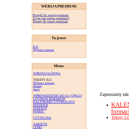
WERSJA PREMIUM:
Przejdź do wersji premium
Czym jest wersja premium?
Dostęp do wersji premium
Tu jesteś:
ILG
Wybierz miesiąc
Menu:
STRONA GŁÓWNA
TEKSTY ILG
Wybierz miesiąc
Dzisiaj
Jutro
Zapraszamy takż
WPROWADZENIE DO LG (OWLG)
LITURGIA HORARUM
KALENDARZ LITURGICZNY
KALE
DODATEK
INDEKSY
formac
POMOC
Teksty L
CZYTELNIA
ANKIETA
LINKI