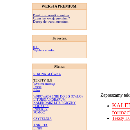
WERSJA PREMIUM:
Przejdź do wersji premium
Czym jest wersja premium?
Dostęp do wersji premium
Tu jesteś:
ILG
Wybierz miesiąc
Menu:
STRONA GŁÓWNA
TEKSTY ILG
Wybierz miesiąc
Dzisiaj
Jutro
Zapraszamy takż
WPROWADZENIE DO LG (OWLG)
LITURGIA HORARUM
KALENDARZ LITURGICZNY
KALE
DODATEK
INDEKSY
formac
POMOC
Teksty L
CZYTELNIA
ANKIETA
LINKI