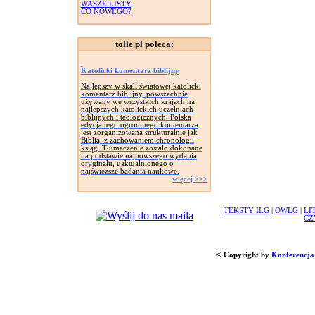
WASZE LISTY
CO NOWEGO?
tolle.pl poleca:
Katolicki komentarz biblijny
Najlepszy w skali światowej katolicki
komentarz biblijny, powszechnie
używany we wszystkich krajach na
najlepszych katolickich uczelniach
biblijnych i teologicznych. Polska
edycja tego ogromnego komentarza
jest zorganizowana strukturalnie jak
Biblia, z zachowaniem chronologii
ksiąg. Tłumaczenie zostało dokonane
na podstawie najnowszego wydania
oryginału, uaktualnionego o
najświeższe badania naukowe.
więcej >>>
TEKSTY ILG
|
OWLG
|
LI
CZ
© Copyright by
Konferencja 