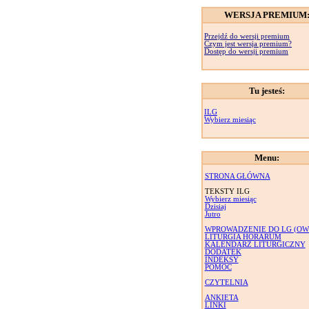
WERSJA PREMIUM
Przejdź do wersji premium
Czym jest wersja premium?
Dostęp do wersji premium
Tu jesteś:
ILG
Wybierz miesiąc
Menu:
STRONA GŁÓWNA
TEKSTY ILG
Wybierz miesiąc
Dzisiaj
Jutro
WPROWADZENIE DO LG (OW
LITURGIA HORARUM
KALENDARZ LITURGICZNY
DODATEK
INDEKSY
POMOC
CZYTELNIA
ANKIETA
LINKI