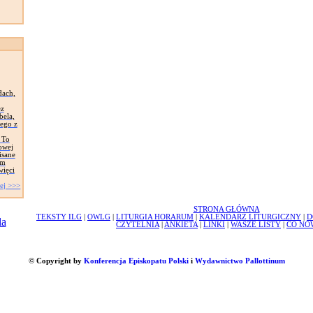
dach,
ez
bela,
iego z
 To
owej
isane
ym
więci
ej >>>
STRONA GŁÓWNA
TEKSTY ILG
|
OWLG
|
LITURGIA HORARUM
|
KALENDARZ LITURGICZNY
|
D
CZYTELNIA
|
ANKIETA
|
LINKI
|
WASZE LISTY
|
CO NO
© Copyright by
Konferencja Episkopatu Polski
i
Wydawnictwo Pallottinum