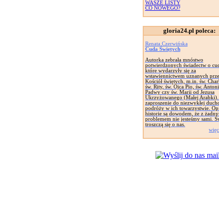
WASZE LISTY
CO NOWEGO?
gloria24.pl poleca:
Renata Czerwińska
Cuda Świętych
Autorka zebrała mnóstwo
potwierdzonych świadectw o cu
które wydarzyły się za
wstawiennictwem uznanych prz
Kościół świętych, m.in. św. Char
św. Rity, św. Ojca Pio, św. Anton
Padwy czy św. Marii od Jezusa
Ukrzyżowanego (Małej Arabki).
zaproszenie do niezwykłej duch
podróży w ich towarzystwie. Op
historie są dowodem, że z żadn
problemem nie jesteśmy sami. Ś
troszczą się o nas.
więc