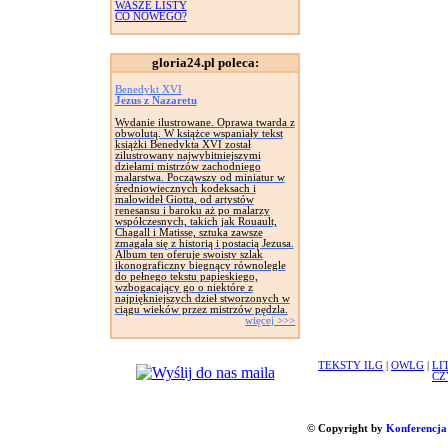
WASZE LISTY
CO NOWEGO?
gloria24.pl poleca:
Benedykt XVI
Jezus z Nazaretu
Wydanie ilustrowane. Oprawa twarda z
obwolutą. W książce wspaniały tekst
książki Benedykta XVI został
zilustrowany najwybitniejszymi
dziełami mistrzów zachodniego
malarstwa. Począwszy od miniatur w
średniowiecznych kodeksach i
malowideł Giotta, od artystów
renesansu i baroku aż po malarzy
współczesnych, takich jak Rouault,
Chagall i Matisse, sztuka zawsze
zmagała się z historią i postacią Jezusa.
Album ten oferuje swoisty szlak
ikonograficzny biegnący równolegle
do pełnego tekstu papieskiego,
wzbogacający go o niektóre z
najpiękniejszych dzieł stworzonych w
ciągu wieków przez mistrzów pędzla.
więcej >>>
TEKSTY ILG
|
OWLG
|
LI
CZ
© Copyright by
Konferencja 