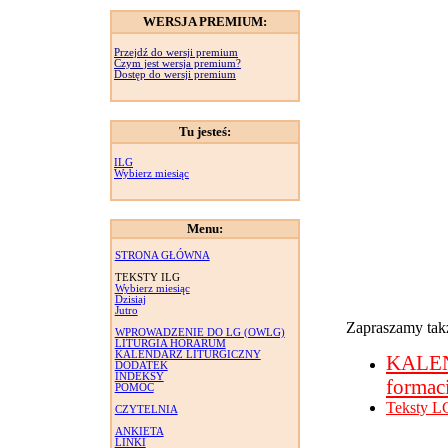
WERSJA PREMIUM:
Przejdź do wersji premium
Czym jest wersja premium?
Dostęp do wersji premium
Tu jesteś:
ILG
Wybierz miesiąc
Menu:
STRONA GŁÓWNA
TEKSTY ILG
Wybierz miesiąc
Dzisiaj
Jutro
Zapraszamy takż
WPROWADZENIE DO LG (OWLG)
LITURGIA HORARUM
KALENDARZ LITURGICZNY
KALE
DODATEK
INDEKSY
formac
POMOC
Teksty L
CZYTELNIA
ANKIETA
LINKI