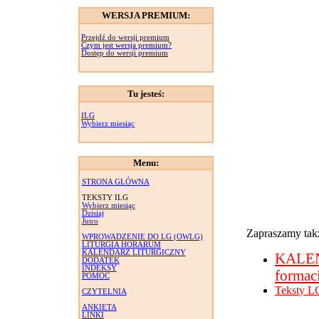
WERSJA PREMIUM:
Przejdź do wersji premium
Czym jest wersja premium?
Dostęp do wersji premium
Tu jesteś:
ILG
Wybierz miesiąc
Menu:
STRONA GŁÓWNA
TEKSTY ILG
Wybierz miesiąc
Dzisiaj
Jutro
Zapraszamy takż
WPROWADZENIE DO LG (OWLG)
LITURGIA HORARUM
KALENDARZ LITURGICZNY
KALE
DODATEK
INDEKSY
formac
POMOC
Teksty L
CZYTELNIA
ANKIETA
LINKI