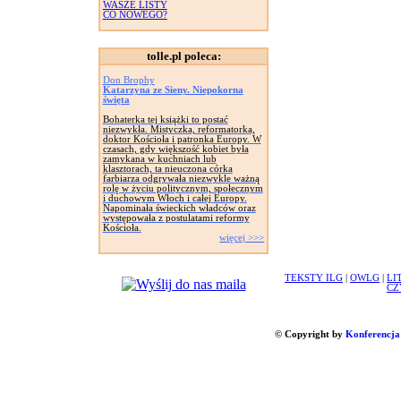
WASZE LISTY
CO NOWEGO?
tolle.pl poleca:
Don Brophy
Katarzyna ze Sieny. Niepokorna
święta
Bohaterka tej książki to postać
niezwykła. Mistyczka, reformatorka,
doktor Kościoła i patronka Europy. W
czasach, gdy większość kobiet była
zamykana w kuchniach lub
klasztorach, ta nieuczona córka
farbiarza odgrywała niezwykle ważną
rolę w życiu politycznym, społecznym
i duchowym Włoch i całej Europy.
Napominała świeckich władców oraz
występowała z postulatami reformy
Kościoła.
więcej >>>
TEKSTY ILG
|
OWLG
|
LI
CZ
© Copyright by
Konferencja 