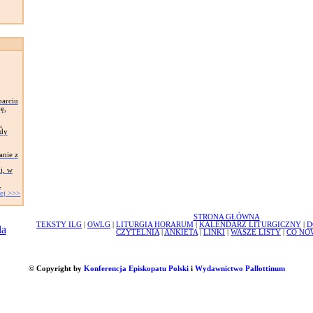
arciu
ę,
,
wdy
anie z
i, w
.
ej >>>
STRONA GŁÓWNA
TEKSTY ILG
|
OWLG
|
LITURGIA HORARUM
|
KALENDARZ LITURGICZNY
|
D
CZYTELNIA
|
ANKIETA
|
LINKI
|
WASZE LISTY
|
CO NO
© Copyright by
Konferencja Episkopatu Polski
i
Wydawnictwo Pallottinum