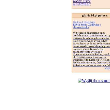
WASZE LISTY
CO NOWEGO?
gloria24.pl poleca:
Waltraud Herbstrith
Edyta Stein. Żydówka i
chrześcijanka
W biografii nakreślone są, z
dogłębnym zrozumieniem i w op
o starannie zebraną dokumentacj
koleje burzliwego życia Edyty:
dzieciństwo w domu żydowskim
pełne zapału poszukiwanie pra
poprzez studia filozoficzne,
zaangażowanie w walkę o
równouprawnienie kobiet, spotk
chrześcijaństwem i konwersja,
wstąpienie do Karmelu w Koloni
końcu aresztowanie, deportacja i
śmierć męczeńska za swój naród
więc