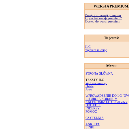
WERSJA PREMIUM
Przejdź do wersji premium
Czym jest wersja premium?
Dostęp do wersji premium
Tu jesteś:
ILG
Wybierz miesiąc
Menu:
STRONA GŁÓWNA
TEKSTY ILG
Wybierz miesiąc
Dzisiaj
Jutro
WPROWADZENIE DO LG (OW
LITURGIA HORARUM
KALENDARZ LITURGICZNY
DODATEK
INDEKSY
POMOC
CZYTELNIA
ANKIETA
LINKI