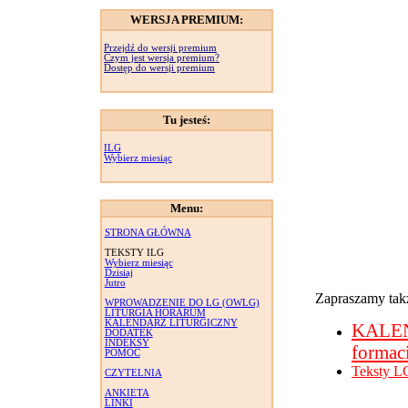
WERSJA PREMIUM:
Przejdź do wersji premium
Czym jest wersja premium?
Dostęp do wersji premium
Tu jesteś:
ILG
Wybierz miesiąc
Menu:
STRONA GŁÓWNA
TEKSTY ILG
Wybierz miesiąc
Dzisiaj
Jutro
Zapraszamy takż
WPROWADZENIE DO LG (OWLG)
LITURGIA HORARUM
KALENDARZ LITURGICZNY
KALE
DODATEK
INDEKSY
formac
POMOC
Teksty L
CZYTELNIA
ANKIETA
LINKI