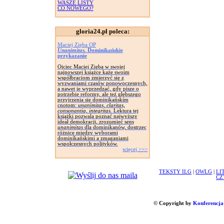
WASZE LISTY
CO NOWEGO?
gloria24.pl poleca:
Maciej Zięba OP
Unanimitas.
Dominikańskie
przykazanie
Ojciec Maciej Zięba w swojej
najnowszej książce każe swoim
współbraciom zmierzyć się z
wyzwaniami czasów ponowoczesnych,
a nawet je wyprzedzać, gdy pisze o
potrzebie reformy, ale też głębszego
przyjrzenia się dominikańskim
cnotom:
unanimitas, claritas,
consonantia, integritas.
Lektura tej
książki pozwala poznać najwyższy
ideał demokracji, zrozumieć sens
unanimitas
dla dominikanów, dostrzec
różnicę między wyborami
dominikańskimi a zmaganiami
wspołczesnych polityków.
więcej >>>
TEKSTY ILG
|
OWLG
|
LI
CZ
© Copyright by
Konferencja 